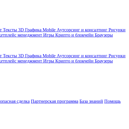
кт
Тексты
3D Графика
Mobile
Аутсорсинг и консалтинг
Рисунки
етплейс менеджмент
Игры
Крипто и блокчейн
Браузеры
кт
Тексты
3D Графика
Mobile
Аутсорсинг и консалтинг
Рисунки
етплейс менеджмент
Игры
Крипто и блокчейн
Браузеры
зопасная сделка
Партнерская программа
База знаний
Помощь