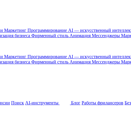
 и Маркетинг
Программирование
AI — искусственный интелле
изация бизнеса
Фирменный стиль
Анимация
Мессенджеры
Марк
 и Маркетинг
Программирование
AI — искусственный интелле
изация бизнеса
Фирменный стиль
Анимация
Мессенджеры
Марк
ансии
Поиск
AI-инструменты
Блог
Работы фрилансеров
Бе