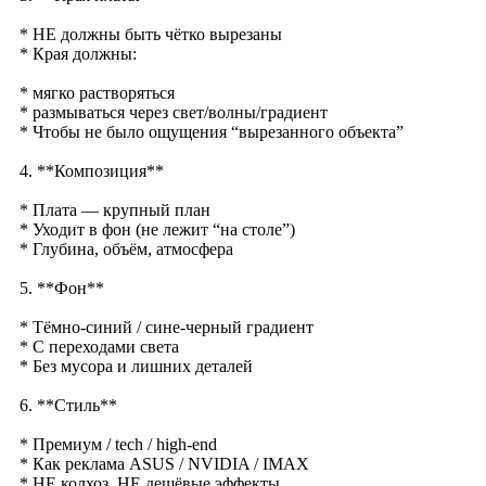
* НЕ должны быть чётко вырезаны
* Края должны:
* мягко растворяться
* размываться через свет/волны/градиент
* Чтобы не было ощущения “вырезанного объекта”
4. **Композиция**
* Плата — крупный план
* Уходит в фон (не лежит “на столе”)
* Глубина, объём, атмосфера
5. **Фон**
* Тёмно-синий / сине-черный градиент
* С переходами света
* Без мусора и лишних деталей
6. **Стиль**
* Премиум / tech / high-end
* Как реклама ASUS / NVIDIA / IMAX
* НЕ колхоз, НЕ дешёвые эффекты