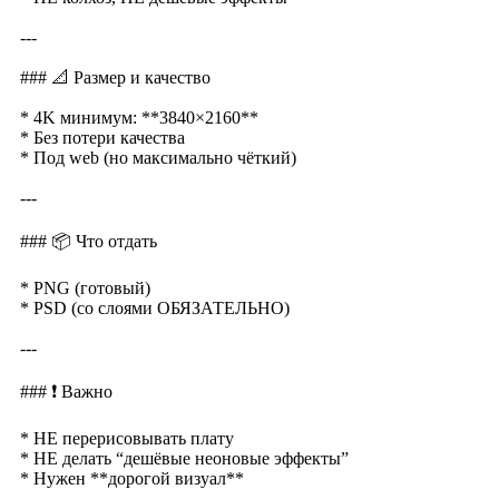
---
### 📐 Размер и качество
* 4K минимум: **3840×2160**
* Без потери качества
* Под web (но максимально чёткий)
---
### 📦 Что отдать
* PNG (готовый)
* PSD (со слоями ОБЯЗАТЕЛЬНО)
---
### ❗ Важно
* НЕ перерисовывать плату
* НЕ делать “дешёвые неоновые эффекты”
* Нужен **дорогой визуал**