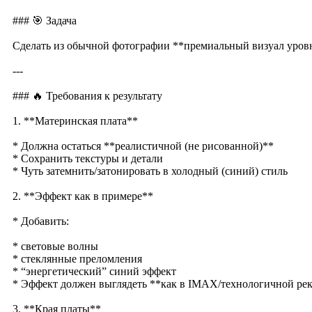
### 🎯 Задача
Сделать из обычной фотографии **премиальный визуал уров
---
### 🔥 Требования к результату
1. **Материнская плата**
* Должна остаться **реалистичной (не рисованной)**
* Сохранить текстуры и детали
* Чуть затемнить/затонировать в холодный (синий) стиль
2. **Эффект как в примере**
* Добавить:
* световые волны
* стеклянные преломления
* “энергетический” синий эффект
* Эффект должен выглядеть **как в IMAX/технологичной ре
3. **Края платы**