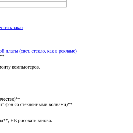
стить заказ
й платы (свет, стекло, как в рекламе)
)**
монту компьютеров.
ачестве)**
ий” фон со стеклянными волнами)**
**, НЕ рисовать заново.