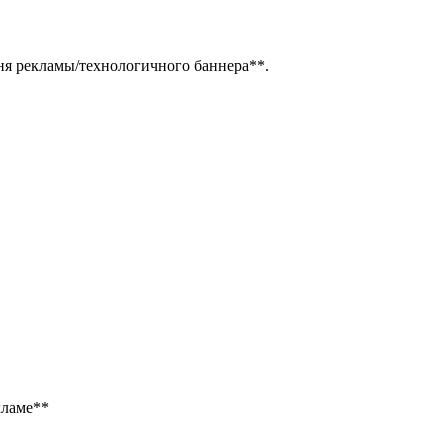
ня рекламы/технологичного баннера**.
кламе**