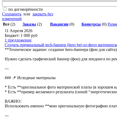
по договорённости
Сохранить
или
закрыть без
изменений
Все
(2)
Заказы
(2)
Вакансии
(0)
Конкурсы
(0)
Разме
11 Апреля 2026
Бюджет: 1 000
руб
1 предложение
Создать премиальный tech-баннер (hero bg) из фото материнско
**Техническое задание: создание hero-баннера (фон для сайта
Нужно сделать графический баннер (фон) для лендинга по ре
---
### 📌 Исходные материалы
* Есть **оригинальное фото материнской платы (в хорошем к
* Есть **пример желаемого результата (синий “энергетическ
ВАЖНО:
Использовать именно **мою оригинальную фотографию платы
---