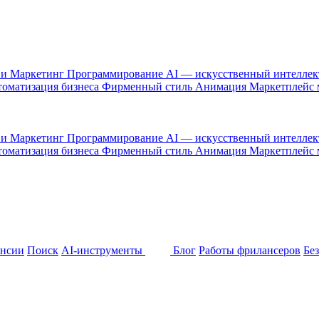
 и Маркетинг
Программирование
AI — искусственный интелле
оматизация бизнеса
Фирменный стиль
Анимация
Маркетплейс
 и Маркетинг
Программирование
AI — искусственный интелле
оматизация бизнеса
Фирменный стиль
Анимация
Маркетплейс
ансии
Поиск
AI-инструменты
Блог
Работы фрилансеров
Бе