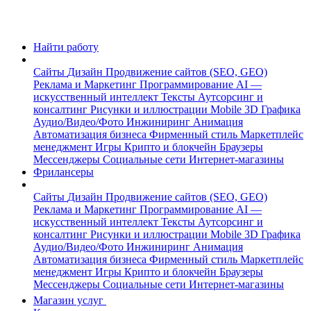
Найти работу
Сайты
Дизайн
Продвижение сайтов (SEO, GEO)
Реклама и Маркетинг
Программирование
AI —
искусственный интеллект
Тексты
Аутсорсинг и
консалтинг
Рисунки и иллюстрации
Mobile
3D Графика
Аудио/Видео/Фото
Инжиниринг
Анимация
Автоматизация бизнеса
Фирменный стиль
Маркетплейс
менеджмент
Игры
Крипто и блокчейн
Браузеры
Мессенджеры
Социальные сети
Интернет-магазины
Фрилансеры
Сайты
Дизайн
Продвижение сайтов (SEO, GEO)
Реклама и Маркетинг
Программирование
AI —
искусственный интеллект
Тексты
Аутсорсинг и
консалтинг
Рисунки и иллюстрации
Mobile
3D Графика
Аудио/Видео/Фото
Инжиниринг
Анимация
Автоматизация бизнеса
Фирменный стиль
Маркетплейс
менеджмент
Игры
Крипто и блокчейн
Браузеры
Мессенджеры
Социальные сети
Интернет-магазины
Магазин услуг