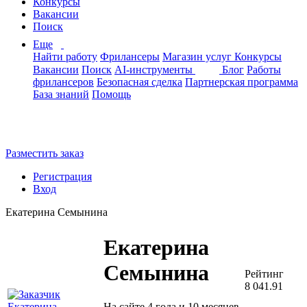
Конкурсы
Вакансии
Поиск
Еще
Найти работу
Фрилансеры
Магазин услуг
Конкурсы
Вакансии
Поиск
AI-инструменты
Блог
Работы
фрилансеров
Безопасная сделка
Партнерская программа
База знаний
Помощь
Разместить заказ
Регистрация
Вход
Екатерина Семынина
Екатерина
Семынина
Рейтинг
8 041.91
На сайте 4 года и 10 месяцев