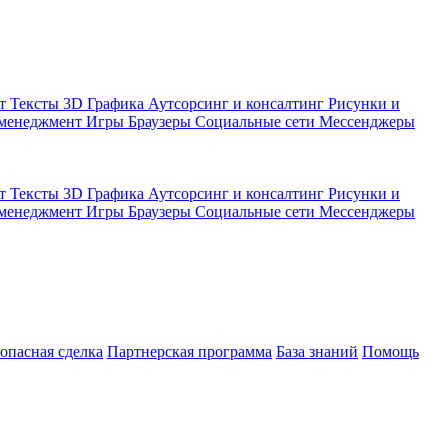
кт
Тексты
3D Графика
Аутсорсинг и консалтинг
Рисунки и
 менеджмент
Игры
Браузеры
Социальные сети
Мессенджеры
кт
Тексты
3D Графика
Аутсорсинг и консалтинг
Рисунки и
 менеджмент
Игры
Браузеры
Социальные сети
Мессенджеры
зопасная сделка
Партнерская программа
База знаний
Помощь