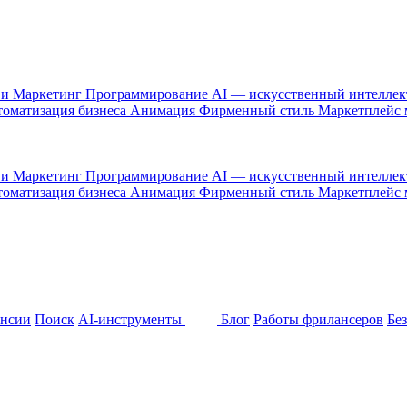
 и Маркетинг
Программирование
AI — искусственный интелле
оматизация бизнеса
Анимация
Фирменный стиль
Маркетплейс
 и Маркетинг
Программирование
AI — искусственный интелле
оматизация бизнеса
Анимация
Фирменный стиль
Маркетплейс
ансии
Поиск
AI-инструменты
Блог
Работы фрилансеров
Бе