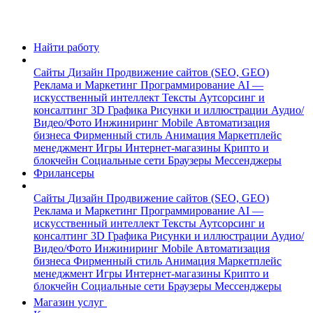
Найти работу
Сайты
Дизайн
Продвижение сайтов (SEO, GEO)
Реклама и Маркетинг
Программирование
AI —
искусственный интеллект
Тексты
Аутсорсинг и
консалтинг
3D Графика
Рисунки и иллюстрации
Аудио/
Видео/Фото
Инжиниринг
Mobile
Автоматизация
бизнеса
Фирменный стиль
Анимация
Маркетплейс
менеджмент
Игры
Интернет-магазины
Крипто и
блокчейн
Социальные сети
Браузеры
Мессенджеры
Фрилансеры
Сайты
Дизайн
Продвижение сайтов (SEO, GEO)
Реклама и Маркетинг
Программирование
AI —
искусственный интеллект
Тексты
Аутсорсинг и
консалтинг
3D Графика
Рисунки и иллюстрации
Аудио/
Видео/Фото
Инжиниринг
Mobile
Автоматизация
бизнеса
Фирменный стиль
Анимация
Маркетплейс
менеджмент
Игры
Интернет-магазины
Крипто и
блокчейн
Социальные сети
Браузеры
Мессенджеры
Магазин услуг