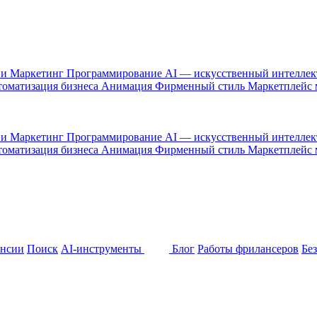
 и Маркетинг
Программирование
AI — искусственный интелле
оматизация бизнеса
Анимация
Фирменный стиль
Маркетплейс
 и Маркетинг
Программирование
AI — искусственный интелле
оматизация бизнеса
Анимация
Фирменный стиль
Маркетплейс
ансии
Поиск
AI-инструменты
Блог
Работы фрилансеров
Бе