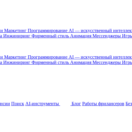
 и Маркетинг
Программирование
AI — искусственный интелле
са
Инжиниринг
Фирменный стиль
Анимация
Мессенджеры
Игр
 и Маркетинг
Программирование
AI — искусственный интелле
са
Инжиниринг
Фирменный стиль
Анимация
Мессенджеры
Игр
ансии
Поиск
AI-инструменты
Блог
Работы фрилансеров
Бе