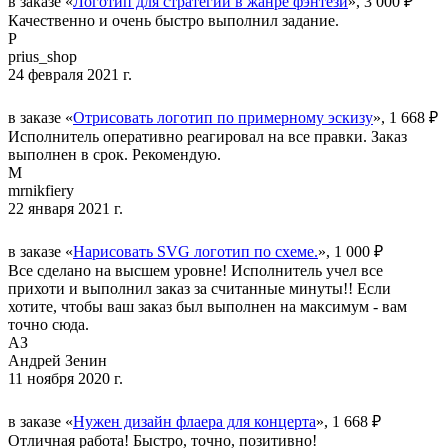
в заказе «
Логотип для стратегии в жанре фэнтези
», 3 000 ₽
Качественно и очень быстро выполнил задание.
P
prius_shop
24 февраля 2021 г.
в заказе «
Отрисовать логотип по примерному эскизу
», 1 668 ₽
Исполнитель оперативно реагировал на все правки. Заказ
выполнен в срок. Рекомендую.
M
mrnikfiery
22 января 2021 г.
в заказе «
Нарисовать SVG логотип по схеме.
», 1 000 ₽
Все сделано на высшем уровне! Исполнитель учел все
прихоти и выполнил заказ за считанные минуты!! Если
хотите, чтобы ваш заказ был выполнен на максимум - вам
точно сюда.
АЗ
Андрей Зенин
11 ноября 2020 г.
в заказе «
Нужен дизайн флаера для концерта
», 1 668 ₽
Отличная работа! Быстро, точно, позитивно!