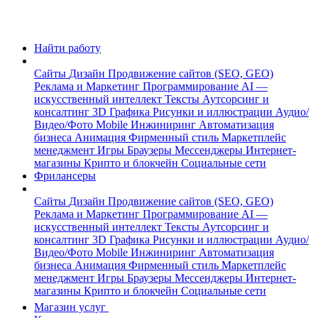
Найти работу
Сайты
Дизайн
Продвижение сайтов (SEO, GEO)
Реклама и Маркетинг
Программирование
AI —
искусственный интеллект
Тексты
Аутсорсинг и
консалтинг
3D Графика
Рисунки и иллюстрации
Аудио/
Видео/Фото
Mobile
Инжиниринг
Автоматизация
бизнеса
Анимация
Фирменный стиль
Маркетплейс
менеджмент
Игры
Браузеры
Мессенджеры
Интернет-
магазины
Крипто и блокчейн
Социальные сети
Фрилансеры
Сайты
Дизайн
Продвижение сайтов (SEO, GEO)
Реклама и Маркетинг
Программирование
AI —
искусственный интеллект
Тексты
Аутсорсинг и
консалтинг
3D Графика
Рисунки и иллюстрации
Аудио/
Видео/Фото
Mobile
Инжиниринг
Автоматизация
бизнеса
Анимация
Фирменный стиль
Маркетплейс
менеджмент
Игры
Браузеры
Мессенджеры
Интернет-
магазины
Крипто и блокчейн
Социальные сети
Магазин услуг