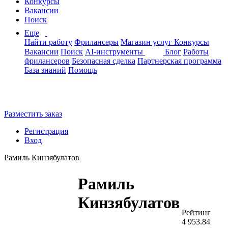
Конкурсы
Вакансии
Поиск
Еще
Найти работу
Фрилансеры
Магазин услуг
Конкурсы
Вакансии
Поиск
AI-инструменты
Блог
Работы
фрилансеров
Безопасная сделка
Партнерская программа
База знаний
Помощь
Разместить заказ
Регистрация
Вход
Рамиль Кинзябулатов
Рамиль
Кинзябулатов
Рейтинг
4 953.84