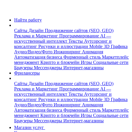
Найти работу
Сайты
Дизайн
Продвижение сайтов (SEO, GEO)
Реклама и Маркетинг
Программирование
AI —
искусственный интеллект
Тексты
Аутсорсинг и
консалтинг
Рисунки и иллюстрации
Mobile
3D Графика
Аудио/Видео/Фото
Инжиниринг
Анимация
Автоматизация бизнеса
Фирменный стиль
Маркетплейс
менеджмент
Крипто и блокчейн
Игры
Социальные сети
Браузеры
Мессенджеры
Интернет-магазины
Фрилансеры
Сайты
Дизайн
Продвижение сайтов (SEO, GEO)
Реклама и Маркетинг
Программирование
AI —
искусственный интеллект
Тексты
Аутсорсинг и
консалтинг
Рисунки и иллюстрации
Mobile
3D Графика
Аудио/Видео/Фото
Инжиниринг
Анимация
Автоматизация бизнеса
Фирменный стиль
Маркетплейс
менеджмент
Крипто и блокчейн
Игры
Социальные сети
Браузеры
Мессенджеры
Интернет-магазины
Магазин услуг