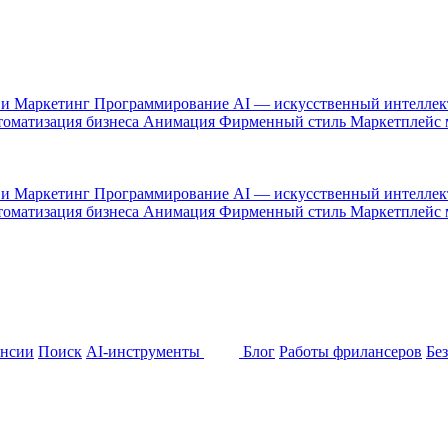
 и Маркетинг
Программирование
AI — искусственный интелле
оматизация бизнеса
Анимация
Фирменный стиль
Маркетплейс
 и Маркетинг
Программирование
AI — искусственный интелле
оматизация бизнеса
Анимация
Фирменный стиль
Маркетплейс
ансии
Поиск
AI-инструменты
Блог
Работы фрилансеров
Бе