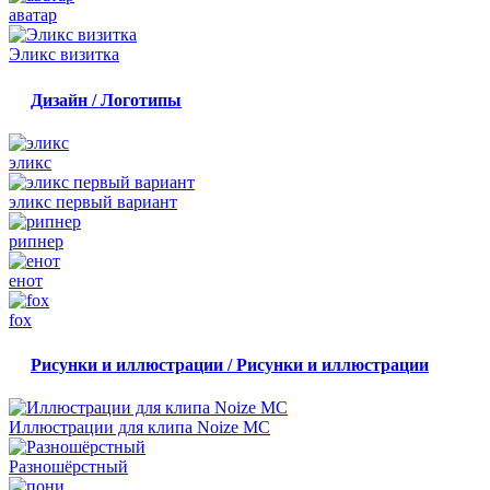
аватар
Эликс визитка
Дизайн / Логотипы
эликс
эликс первый вариант
рипнер
енот
fox
Рисунки и иллюстрации / Рисунки и иллюстрации
Иллюстрации для клипа Noize MC
Разношёрстный