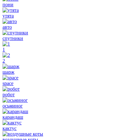
пони
утята
авто
спутники
1
2
шарж
space
робот
осьминог
карандаш
кактус
воздушные коты