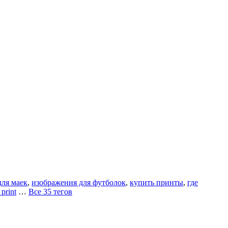
для маек
,
изображения для футболок
,
купить принты
,
где
print
…
Все 35 тегов