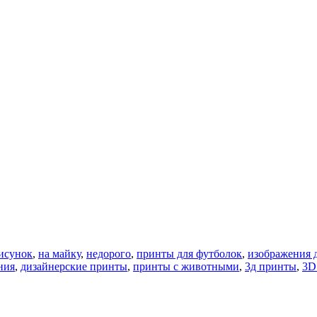
исунок
,
на майку
,
недорого
,
принты для футболок
,
изображения 
ния
,
дизайнерские принты
,
принты с животными
,
3д принты
,
3D 