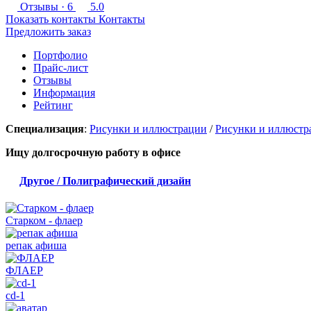
Отзывы
· 6
5.0
Показать контакты
Контакты
Предложить заказ
Портфолио
Прайс-лист
Отзывы
Информация
Рейтинг
Специализация
:
Рисунки и иллюстрации
/
Рисунки и иллюстр
Ищу долгосрочную работу
в офисе
Другое / Полиграфический дизайн
Старком - флаер
репак афиша
ФЛАЕР
cd-1