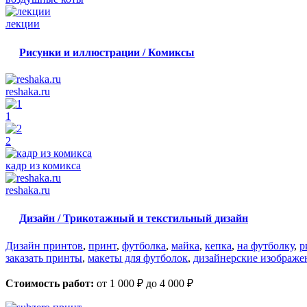
лекции
Рисунки и иллюстрации / Комиксы
reshaka.ru
1
2
кадр из комикса
reshaka.ru
Дизайн / Трикотажный и текстильный дизайн
Дизайн принтов
,
принт
,
футболка
,
майка
,
кепка
,
на футболку
,
р
заказать принты
,
макеты для футболок
,
дизайнерские изображе
Стоимость работ:
от 1 000 ₽ до 4 000 ₽