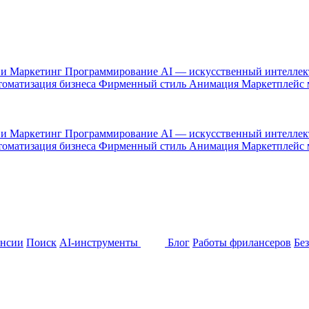
 и Маркетинг
Программирование
AI — искусственный интелле
оматизация бизнеса
Фирменный стиль
Анимация
Маркетплейс
 и Маркетинг
Программирование
AI — искусственный интелле
оматизация бизнеса
Фирменный стиль
Анимация
Маркетплейс
ансии
Поиск
AI-инструменты
Блог
Работы фрилансеров
Бе