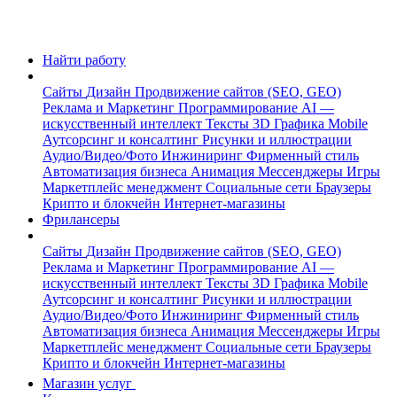
Найти работу
Сайты
Дизайн
Продвижение сайтов (SEO, GEO)
Реклама и Маркетинг
Программирование
AI —
искусственный интеллект
Тексты
3D Графика
Mobile
Аутсорсинг и консалтинг
Рисунки и иллюстрации
Аудио/Видео/Фото
Инжиниринг
Фирменный стиль
Автоматизация бизнеса
Анимация
Мессенджеры
Игры
Маркетплейс менеджмент
Социальные сети
Браузеры
Крипто и блокчейн
Интернет-магазины
Фрилансеры
Сайты
Дизайн
Продвижение сайтов (SEO, GEO)
Реклама и Маркетинг
Программирование
AI —
искусственный интеллект
Тексты
3D Графика
Mobile
Аутсорсинг и консалтинг
Рисунки и иллюстрации
Аудио/Видео/Фото
Инжиниринг
Фирменный стиль
Автоматизация бизнеса
Анимация
Мессенджеры
Игры
Маркетплейс менеджмент
Социальные сети
Браузеры
Крипто и блокчейн
Интернет-магазины
Магазин услуг