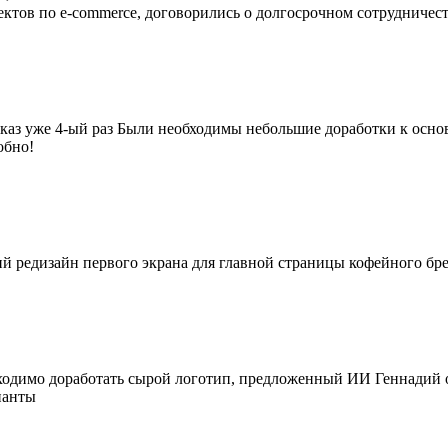
ктов по e-commerce, договорились о долгосрочном сотрудничест
аказ уже 4-ый раз Были необходимы небольшие доработки к основ
обно!
редизайн первого экрана для главной страницы кофейного бренд
одимо доработать сырой логотип, предложенный ИИ Геннадий оч
ианты