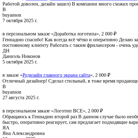
Работой доволен, дизайн зашел) В компании много схожих прое
B
buyanson
7 октября 2025 г.
в персональном заказе «Доработка логотипа», 2 000 ₽
Геннадию спасибо! Как всегда всё чётко и оперативно Делаю з
постоянному клиенту Работать с таким фрилансером - очень уд
ДН
Даниэль Никонов
5 октября 2025 г.
в заказе «
Редизайн главного экрана сайта
», 2 000 ₽
Отличный дизайнер! Сделал стильный, в тоже время продающий 
B
buyanson
27 августа 2025 г.
в персональном заказе «Логотип ВСЕ», 2 000 ₽
Обращаюсь к Геннадию второй раз В данном случае было необх
быстро, оперативно реагирует, сам предлагает подходящие вар
ЯА
Яна Александровна