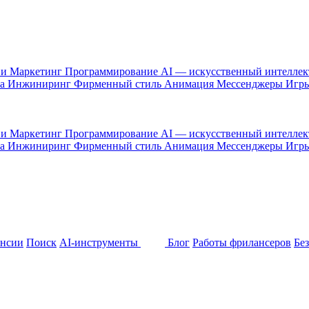
 и Маркетинг
Программирование
AI — искусственный интелле
са
Инжиниринг
Фирменный стиль
Анимация
Мессенджеры
Игр
 и Маркетинг
Программирование
AI — искусственный интелле
са
Инжиниринг
Фирменный стиль
Анимация
Мессенджеры
Игр
ансии
Поиск
AI-инструменты
Блог
Работы фрилансеров
Бе