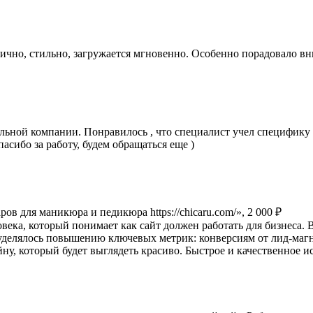
нично, стильно, загружается мгновенно. Особенно порадовало вн
ьной компании. Понравилось , что специалист учел специфику - 
асибо за работу, будем обращаться еще )
в для маникюра и педикюра https://chicaru.com/», 2 000 ₽
овека, который понимает как сайт должен работать для бизнеса.
делялось повышению ключевых метрик: конверсиям от лид-магни
йну, который будет выглядеть красиво. Быстрое и качественное 