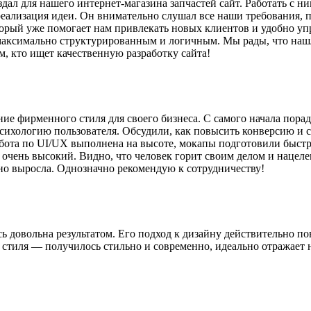
ал для нашего интернет-магазина запчастей сайт. Работать с н
лизация идеи. Он внимательно слушал все наши требования, пре
рый уже помогает нам привлекать новых клиентов и удобно упр
 максимально структурированным и логичным. Мы рады, что нашл
м, кто ищет качественную разработку сайта!
ние фирменного стиля для своего бизнеса. С самого начала пора
психологию пользователя. Обсудили, как повысить конверсию и с
бота по UI/UX выполнена на высоте, мокапы подготовили быстро,
очень высокий. Видно, что человек горит своим делом и нацелен
тно выросла. Однозначно рекомендую к сотрудничеству!
сь довольна результатом. Его подход к дизайну действительно п
стиля — получилось стильно и современно, идеально отражает 