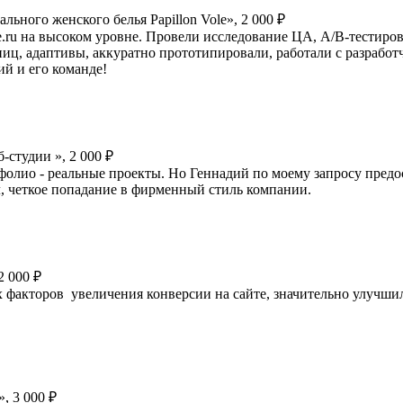
льного женского белья Papillon Vole», 2 000 ₽
e.ru на высоком уровне. Провели исследование ЦА, A/B-тестиро
ц, адаптивы, аккуратно прототипировали, работали с разработч
й и его команде!
-студии », 2 000 ₽
тфолио - реальные проекты. Но Геннадий по моему запросу предо
ил, четкое попадание в фирменный стиль компании.
2 000 ₽
х факторов увеличения конверсии на сайте, значительно улучш
», 3 000 ₽