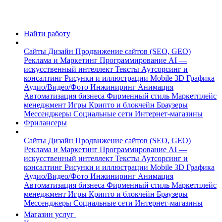
Найти работу
Сайты
Дизайн
Продвижение сайтов (SEO, GEO)
Реклама и Маркетинг
Программирование
AI —
искусственный интеллект
Тексты
Аутсорсинг и
консалтинг
Рисунки и иллюстрации
Mobile
3D Графика
Аудио/Видео/Фото
Инжиниринг
Анимация
Автоматизация бизнеса
Фирменный стиль
Маркетплейс
менеджмент
Игры
Крипто и блокчейн
Браузеры
Мессенджеры
Социальные сети
Интернет-магазины
Фрилансеры
Сайты
Дизайн
Продвижение сайтов (SEO, GEO)
Реклама и Маркетинг
Программирование
AI —
искусственный интеллект
Тексты
Аутсорсинг и
консалтинг
Рисунки и иллюстрации
Mobile
3D Графика
Аудио/Видео/Фото
Инжиниринг
Анимация
Автоматизация бизнеса
Фирменный стиль
Маркетплейс
менеджмент
Игры
Крипто и блокчейн
Браузеры
Мессенджеры
Социальные сети
Интернет-магазины
Магазин услуг