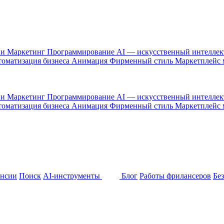
 и Маркетинг
Программирование
AI — искусственный интелле
оматизация бизнеса
Анимация
Фирменный стиль
Маркетплейс
 и Маркетинг
Программирование
AI — искусственный интелле
оматизация бизнеса
Анимация
Фирменный стиль
Маркетплейс
ансии
Поиск
AI-инструменты
Блог
Работы фрилансеров
Бе