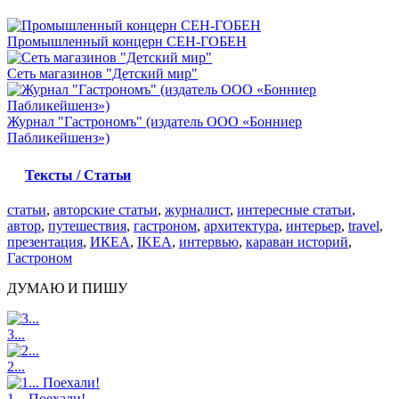
Промышленный концерн СЕН-ГОБЕН
Сеть магазинов "Детский мир"
Журнал "Гастрономъ" (издатель ООО «Бонниер
Пабликейшенз»)
Тексты / Статьи
статьи
,
авторские статьи
,
журналист
,
интересные статьи
,
автор
,
путешествия
,
гастроном
,
архитектура
,
интерьер
,
travel
,
презентация
,
ИКЕА
,
IKEA
,
интервью
,
караван историй
,
Гастроном
ДУМАЮ И ПИШУ
3...
2...
1... Поехали!