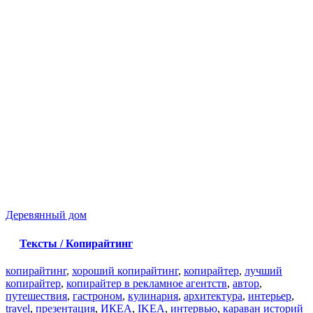
Деревянный дом
Тексты / Копирайтинг
копирайтинг
,
хороший копирайтинг
,
копирайтер
,
лучший
копирайтер
,
копирайтер в рекламное агентств
,
автор
,
путешествия
,
гастроном
,
кулинария
,
архитектура
,
интерьер
,
travel
,
презентация
,
ИКЕА
,
IKEA
,
интервью
,
караван историй