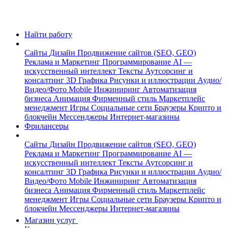
Найти работу
Сайты
Дизайн
Продвижение сайтов (SEO, GEO)
Реклама и Маркетинг
Программирование
AI —
искусственный интеллект
Тексты
Аутсорсинг и
консалтинг
3D Графика
Рисунки и иллюстрации
Аудио/
Видео/Фото
Mobile
Инжиниринг
Автоматизация
бизнеса
Анимация
Фирменный стиль
Маркетплейс
менеджмент
Игры
Социальные сети
Браузеры
Крипто и
блокчейн
Мессенджеры
Интернет-магазины
Фрилансеры
Сайты
Дизайн
Продвижение сайтов (SEO, GEO)
Реклама и Маркетинг
Программирование
AI —
искусственный интеллект
Тексты
Аутсорсинг и
консалтинг
3D Графика
Рисунки и иллюстрации
Аудио/
Видео/Фото
Mobile
Инжиниринг
Автоматизация
бизнеса
Анимация
Фирменный стиль
Маркетплейс
менеджмент
Игры
Социальные сети
Браузеры
Крипто и
блокчейн
Мессенджеры
Интернет-магазины
Магазин услуг