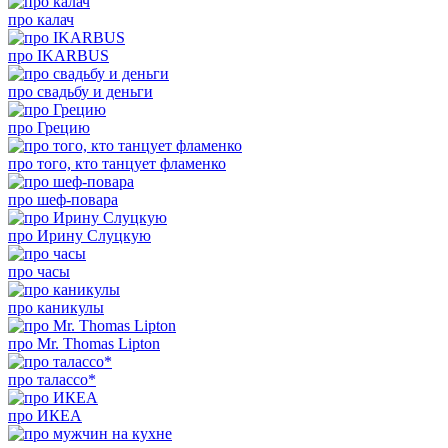
про калач
про IKARBUS
про свадьбу и деньги
про Грецию
про того, кто танцует фламенко
про шеф-повара
про Ирину Слуцкую
про часы
про каникулы
про Mr. Thomas Lipton
про талассо*
про ИКЕА