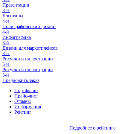
Презентации
3-й
Логотипы
4-й
Полиграфический дизайн
4-й
Инфографика
3-й
Дизайн для маркетплейсов
3-й
Рисунки и иллюстрации
5-й
Рисунки и иллюстрации
3-й
Предложить заказ
Портфолио
Прайс-лист
Отзывы
Информация
Рейтинг
Подробнее о рейтинге