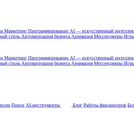
 и Маркетинг
Программирование
AI — искусственный интелле
ный стиль
Автоматизация бизнеса
Анимация
Мессенджеры
Игр
 и Маркетинг
Программирование
AI — искусственный интелле
ный стиль
Автоматизация бизнеса
Анимация
Мессенджеры
Игр
ансии
Поиск
AI-инструменты
Блог
Работы фрилансеров
Бе