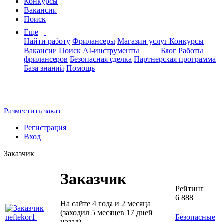
Конкурсы
Вакансии
Поиск
Еще
Найти работу
Фрилансеры
Магазин услуг
Конкурсы
Вакансии
Поиск
AI-инструменты
Блог
Работы
фрилансеров
Безопасная сделка
Партнерская программа
База знаний
Помощь
Разместить заказ
Регистрация
Вход
Заказчик
Заказчик
Рейтинг
6 888
На сайте 4 года и 2 месяца
(заходил 5 месяцев 17 дней
Безопасные
назад)