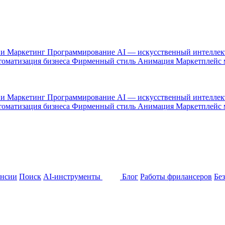
 и Маркетинг
Программирование
AI — искусственный интелле
оматизация бизнеса
Фирменный стиль
Анимация
Маркетплейс
 и Маркетинг
Программирование
AI — искусственный интелле
оматизация бизнеса
Фирменный стиль
Анимация
Маркетплейс
ансии
Поиск
AI-инструменты
Блог
Работы фрилансеров
Бе