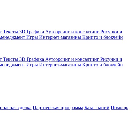
кт
Тексты
3D Графика
Аутсорсинг и консалтинг
Рисунки и
 менеджмент
Игры
Интернет-магазины
Крипто и блокчейн
кт
Тексты
3D Графика
Аутсорсинг и консалтинг
Рисунки и
 менеджмент
Игры
Интернет-магазины
Крипто и блокчейн
зопасная сделка
Партнерская программа
База знаний
Помощь