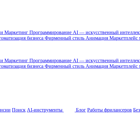
 и Маркетинг
Программирование
AI — искусственный интелле
оматизация бизнеса
Фирменный стиль
Анимация
Маркетплейс
 и Маркетинг
Программирование
AI — искусственный интелле
оматизация бизнеса
Фирменный стиль
Анимация
Маркетплейс
ансии
Поиск
AI-инструменты
Блог
Работы фрилансеров
Бе