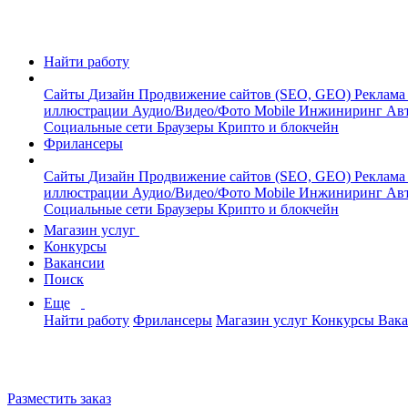
Найти работу
Сайты
Дизайн
Продвижение сайтов (SEO, GEO)
Реклама
иллюстрации
Аудио/Видео/Фото
Mobile
Инжиниринг
Авт
Социальные сети
Браузеры
Крипто и блокчейн
Фрилансеры
Сайты
Дизайн
Продвижение сайтов (SEO, GEO)
Реклама
иллюстрации
Аудио/Видео/Фото
Mobile
Инжиниринг
Авт
Социальные сети
Браузеры
Крипто и блокчейн
Магазин услуг
Конкурсы
Вакансии
Поиск
Еще
Найти работу
Фрилансеры
Магазин услуг
Конкурсы
Вак
Разместить заказ