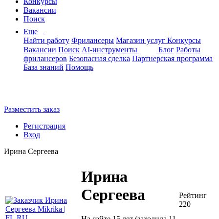
Конкурсы
Вакансии
Поиск
Еще
Найти работу
Фрилансеры
Магазин услуг
Конкурсы
Вакансии
Поиск
AI-инструменты
Блог
Работы
фрилансеров
Безопасная сделка
Партнерская программа
База знаний
Помощь
Разместить заказ
Регистрация
Вход
Ирина Сергеева
Ирина
Сергеева
Рейтинг
220
На сайте 15 лет (заходила 11