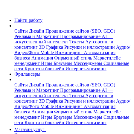
Найти работу
Сайты
Дизайн
Продвижение сайтов (SEO, GEO)
Реклама и Маркетинг
Программирование
AI —
искусственный интеллект
Тексты
Аутсорсинг и
консалтинг
3D Графика
Рисунки и иллюстрации
Аудио/
Видео/Фото
Mobile
Инжиниринг
Автоматизация
бизнеса
Анимация
Фирменный стиль
Маркетплейс
менеджмент
Игры
Браузеры
Мессенджеры
Социальные
сети
Крипто и блокчейн
Интернет-магазины
Фрилансеры
Сайты
Дизайн
Продвижение сайтов (SEO, GEO)
Реклама и Маркетинг
Программирование
AI —
искусственный интеллект
Тексты
Аутсорсинг и
консалтинг
3D Графика
Рисунки и иллюстрации
Аудио/
Видео/Фото
Mobile
Инжиниринг
Автоматизация
бизнеса
Анимация
Фирменный стиль
Маркетплейс
менеджмент
Игры
Браузеры
Мессенджеры
Социальные
сети
Крипто и блокчейн
Интернет-магазины
Магазин услуг