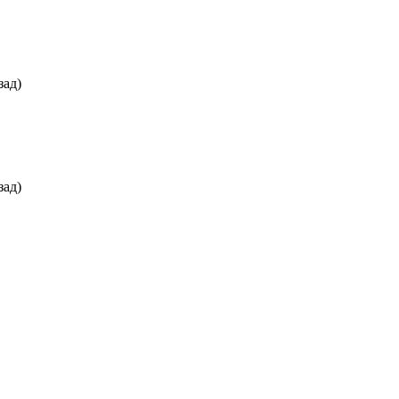
зад)
зад)