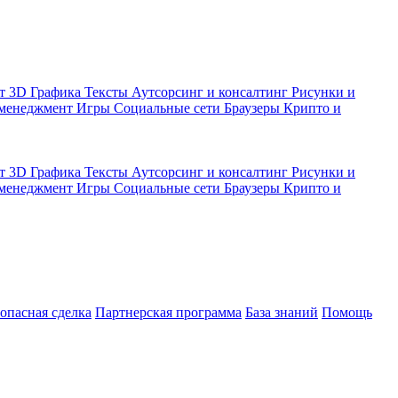
кт
3D Графика
Тексты
Аутсорсинг и консалтинг
Рисунки и
 менеджмент
Игры
Социальные сети
Браузеры
Крипто и
кт
3D Графика
Тексты
Аутсорсинг и консалтинг
Рисунки и
 менеджмент
Игры
Социальные сети
Браузеры
Крипто и
зопасная сделка
Партнерская программа
База знаний
Помощь