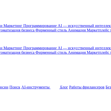
 и Маркетинг
Программирование
AI — искусственный интелле
оматизация бизнеса
Фирменный стиль
Анимация
Маркетплейс
 и Маркетинг
Программирование
AI — искусственный интелле
оматизация бизнеса
Фирменный стиль
Анимация
Маркетплейс
ансии
Поиск
AI-инструменты
Блог
Работы фрилансеров
Бе