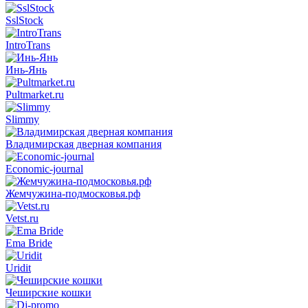
SslStock
IntroTrans
Инь-Янь
Pultmarket.ru
Slimmy
Владимирская дверная компания
Economic-journal
Жемчужина-подмосковья.рф
Vetst.ru
Ema Bride
Uridit
Чеширские кошки