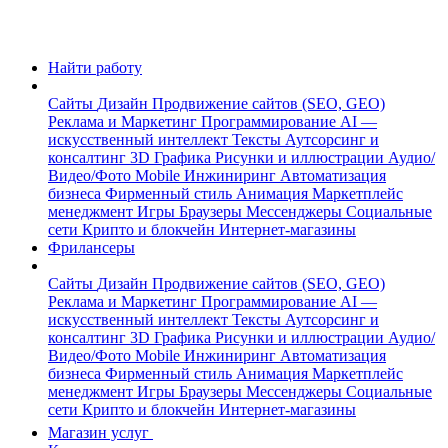
Найти работу
Сайты
Дизайн
Продвижение сайтов (SEO, GEO)
Реклама и Маркетинг
Программирование
AI —
искусственный интеллект
Тексты
Аутсорсинг и
консалтинг
3D Графика
Рисунки и иллюстрации
Аудио/
Видео/Фото
Mobile
Инжиниринг
Автоматизация
бизнеса
Фирменный стиль
Анимация
Маркетплейс
менеджмент
Игры
Браузеры
Мессенджеры
Социальные
сети
Крипто и блокчейн
Интернет-магазины
Фрилансеры
Сайты
Дизайн
Продвижение сайтов (SEO, GEO)
Реклама и Маркетинг
Программирование
AI —
искусственный интеллект
Тексты
Аутсорсинг и
консалтинг
3D Графика
Рисунки и иллюстрации
Аудио/
Видео/Фото
Mobile
Инжиниринг
Автоматизация
бизнеса
Фирменный стиль
Анимация
Маркетплейс
менеджмент
Игры
Браузеры
Мессенджеры
Социальные
сети
Крипто и блокчейн
Интернет-магазины
Магазин услуг