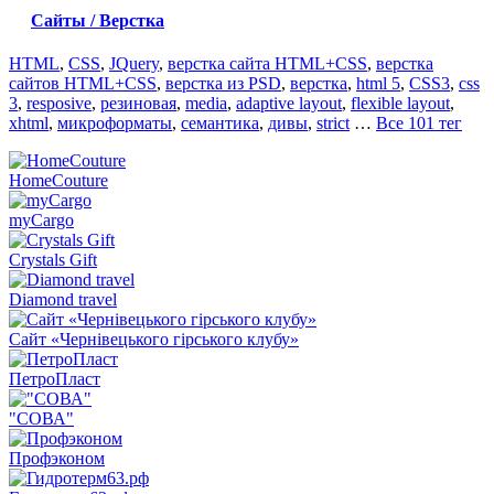
Сайты / Верстка
HTML
,
CSS
,
JQuery
,
верстка сайта HTML+CSS
,
верстка
сайтов HTML+CSS
,
верстка из PSD
,
верстка
,
html 5
,
CSS3
,
css
3
,
resposive
,
резиновая
,
media
,
adaptive layout
,
flexible layout
,
xhtml
,
микроформаты
,
семантика
,
дивы
,
strict
…
Все 101 тег
HomeCouture
myCargo
Crystals Gift
Diamond travel
Сайт «Чернівецького гірського клубу»
ПетроПласт
"СОВА"
Профэконом