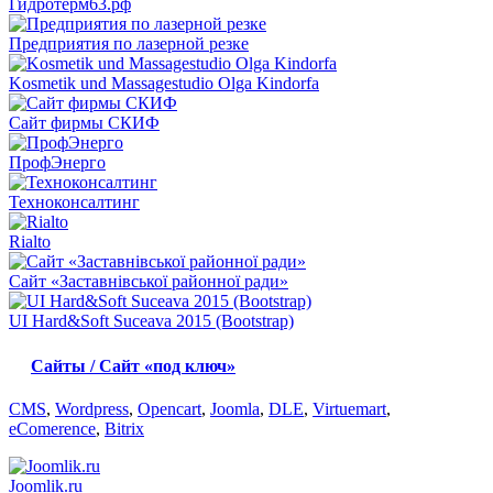
Гидротерм63.pф
Предприятия по лазерной резке
Kosmetik und Massagestudio Olga Kindorfa
Сайт фирмы СКИФ
ПрофЭнерго
Техноконсалтинг
Rialto
Сайт «Заставнівської районної ради»
UI Hard&Soft Suceava 2015 (Bootstrap)
Сайты / Сайт «под ключ»
CMS
,
Wordpress
,
Opencart
,
Joomla
,
DLE
,
Virtuemart
,
eComerence
,
Bitrix
Joomlik.ru