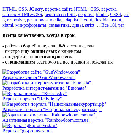
HTML
,
CSS
,
JQuery
,
верстка сайта HTML+CSS
,
верстка
сайтов HTML+CSS
,
верстка из PSD
,
верстка
,
html 5
,
CSS3
,
css
3
,
resposive
,
резиновая
,
media
,
adaptive layout
,
flexible layout
,
xhtml
,
микроформаты
,
семантика
,
дивы
,
strict
…
Все 101 тег
Всегда качественно, всегда в срок
- работаю
6
дней в неделю,
8-9
часов в сутки
- быстро ищу
общий язык
с клиентом
- поддерживаю
постоянную
связь
- с
пониманием
реагирую на все правки и пожелания
Разработка сайта "GunWindow.com"
Разработка интернет-магазина "Etnohata"
Верстка портала "Redsale.by"
Разработка портала "Национальныекурорты.рф"
Адаптивная верстка "Rainbowloom.com.ua"
Верстка "gk-proinvest.ru"