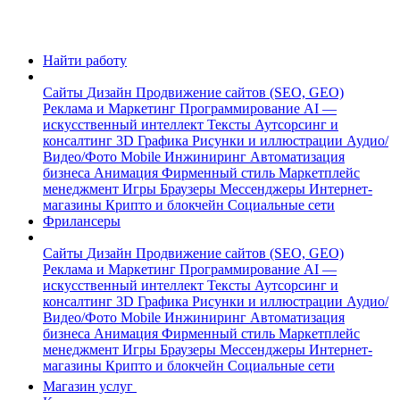
Найти работу
Сайты
Дизайн
Продвижение сайтов (SEO, GEO)
Реклама и Маркетинг
Программирование
AI —
искусственный интеллект
Тексты
Аутсорсинг и
консалтинг
3D Графика
Рисунки и иллюстрации
Аудио/
Видео/Фото
Mobile
Инжиниринг
Автоматизация
бизнеса
Анимация
Фирменный стиль
Маркетплейс
менеджмент
Игры
Браузеры
Мессенджеры
Интернет-
магазины
Крипто и блокчейн
Социальные сети
Фрилансеры
Сайты
Дизайн
Продвижение сайтов (SEO, GEO)
Реклама и Маркетинг
Программирование
AI —
искусственный интеллект
Тексты
Аутсорсинг и
консалтинг
3D Графика
Рисунки и иллюстрации
Аудио/
Видео/Фото
Mobile
Инжиниринг
Автоматизация
бизнеса
Анимация
Фирменный стиль
Маркетплейс
менеджмент
Игры
Браузеры
Мессенджеры
Интернет-
магазины
Крипто и блокчейн
Социальные сети
Магазин услуг