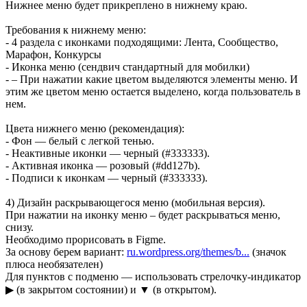
Нижнее меню будет прикреплено в нижнему краю.
Требования к нижнему меню:
- 4 раздела с иконками подходящими: Лента, Сообщество,
Марафон, Конкурсы
- Иконка меню (сендвич стандартный для мобилки)
- – При нажатии какие цветом выделяются элементы меню. И
этим же цветом меню остается выделено, когда пользователь в
нем.
Цвета нижнего меню (рекомендация):
- Фон — белый с легкой тенью.
- Неактивные иконки — черный (#333333).
- Активная иконка — розовый (#dd127b).
- Подписи к иконкам — черный (#333333).
4) Дизайн раскрывающегося меню (мобильная версия).
При нажатии на иконку меню – будет раскрываться меню,
снизу.
Необходимо прорисовать в Figme.
За основу берем вариант:
ru.wordpress.org/themes/b...
(значок
плюса необязателен)
Для пунктов с подменю — использовать стрелочку-индикатор
▶ (в закрытом состоянии) и ▼ (в открытом).