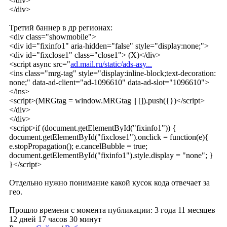
</div>
</div>
Третий баннер в др регионах:
<div class="showmobile">
<div id="fixinfo1" aria-hidden="false" style="display:none;">
<div id="fixclose1" class="close1"> (X)</div>
<script async src="
ad.mail.ru/static/ads-asy...
<ins class="mrg-tag" style="display:inline-block;text-decoration:
none;" data-ad-client="ad-1096610" data-ad-slot="1096610">
</ins>
<script>(MRGtag = window.MRGtag || []).push({})</script>
</div>
</div>
<script>if (document.getElementById("fixinfo1")) {
document.getElementById("fixclose1").onclick = function(e){
e.stopPropagation(); e.cancelBubble = true;
document.getElementById("fixinfo1").style.display = "none"; }
}</script>
Отдельно нужно понимание какой кусок кода отвечает за
гео.
Прошло времени с момента публикации: 3 года 11 месяцев
12 дней 17 часов 30 минут