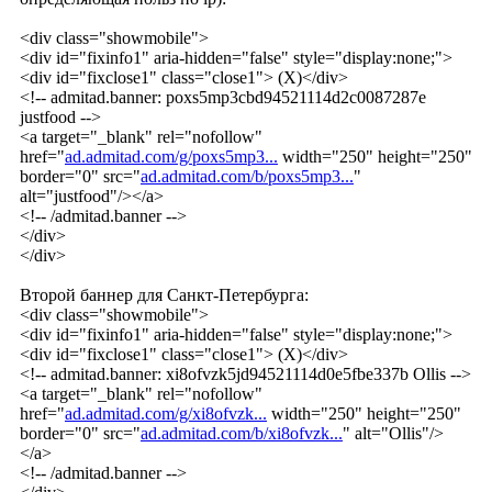
<div class="showmobile">
<div id="fixinfo1" aria-hidden="false" style="display:none;">
<div id="fixclose1" class="close1"> (X)</div>
<!-- admitad.banner: poxs5mp3cbd94521114d2c0087287e
justfood -->
<a target="_blank" rel="nofollow"
href="
ad.admitad.com/g/poxs5mp3...
width="250" height="250"
border="0" src="
ad.admitad.com/b/poxs5mp3...
"
alt="justfood"/></a>
<!-- /admitad.banner -->
</div>
</div>
Второй баннер для Санкт-Петербурга:
<div class="showmobile">
<div id="fixinfo1" aria-hidden="false" style="display:none;">
<div id="fixclose1" class="close1"> (X)</div>
<!-- admitad.banner: xi8ofvzk5jd94521114d0e5fbe337b Ollis -->
<a target="_blank" rel="nofollow"
href="
ad.admitad.com/g/xi8ofvzk...
width="250" height="250"
border="0" src="
ad.admitad.com/b/xi8ofvzk...
" alt="Ollis"/>
</a>
<!-- /admitad.banner -->