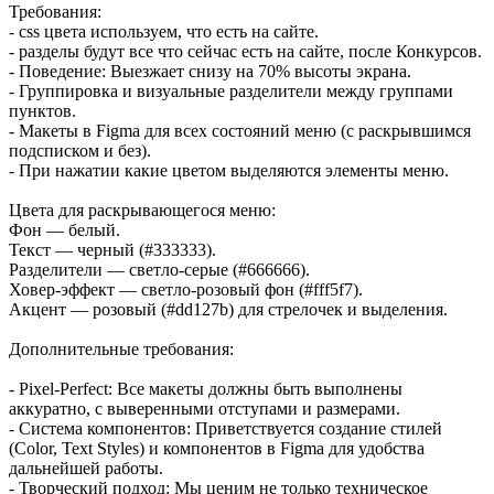
Требования:
- css цвета используем, что есть на сайте.
- разделы будут все что сейчас есть на сайте, после Конкурсов.
- Поведение: Выезжает снизу на 70% высоты экрана.
- Группировка и визуальные разделители между группами
пунктов.
- Макеты в Figma для всех состояний меню (с раскрывшимся
подсписком и без).
- При нажатии какие цветом выделяются элементы меню.
Цвета для раскрывающегося меню:
Фон — белый.
Текст — черный (#333333).
Разделители — светло-серые (#666666).
Ховер-эффект — светло-розовый фон (#fff5f7).
Акцент — розовый (#dd127b) для стрелочек и выделения.
Дополнительные требования:
- Pixel-Perfect: Все макеты должны быть выполнены
аккуратно, с выверенными отступами и размерами.
- Система компонентов: Приветствуется создание стилей
(Color, Text Styles) и компонентов в Figma для удобства
дальнейшей работы.
- Творческий подход: Мы ценим не только техническое