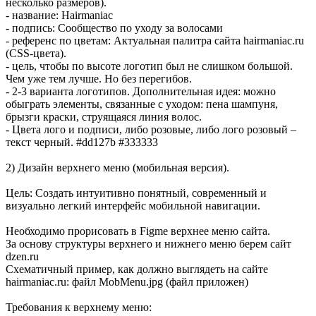
несколько размеров).
- название: Hairmaniac
- подпись: Сообщество по уходу за волосами
- референс по цветам: Актуальная палитра сайта hairmaniac.ru
(CSS-цвета).
- цель, чтобы по высоте логотип был не слишком большой.
Чем уже тем лучше. Но без перегибов.
- 2-3 варианта логотипов. Дополнительная идея: можно
обыграть элементы, связанные с уходом: пена шампуня,
брызги краски, струящаяся линия волос.
- Цвета лого и подписи, либо розовые, либо лого розовый –
текст черный. #dd127b #333333
2) Дизайн верхнего меню (мобильная версия).
Цель: Создать интуитивно понятный, современный и
визуально легкий интерфейс мобильной навигации.
Необходимо прорисовать в Figme верхнее меню сайта.
За основу структуры верхнего и нижнего меню берем сайт
dzen.ru
Схематичный пример, как должно выглядеть на сайте
hairmaniac.ru: файл MobMenu.jpg (файл приложен)
Требования к верхнему меню: