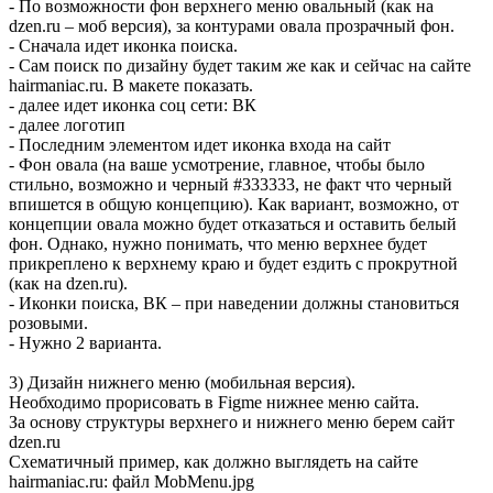
- По возможности фон верхнего меню овальный (как на
dzen.ru – моб версия), за контурами овала прозрачный фон.
- Сначала идет иконка поиска.
- Сам поиск по дизайну будет таким же как и сейчас на сайте
hairmaniac.ru. В макете показать.
- далее идет иконка соц сети: ВК
- далее логотип
- Последним элементом идет иконка входа на сайт
- Фон овала (на ваше усмотрение, главное, чтобы было
стильно, возможно и черный #333333, не факт что черный
впишется в общую концепцию). Как вариант, возможно, от
концепции овала можно будет отказаться и оставить белый
фон. Однако, нужно понимать, что меню верхнее будет
прикреплено к верхнему краю и будет ездить с прокрутной
(как на dzen.ru).
- Иконки поиска, ВК – при наведении должны становиться
розовыми.
- Нужно 2 варианта.
3) Дизайн нижнего меню (мобильная версия).
Необходимо прорисовать в Figme нижнее меню сайта.
За основу структуры верхнего и нижнего меню берем сайт
dzen.ru
Схематичный пример, как должно выглядеть на сайте
hairmaniac.ru: файл MobMenu.jpg