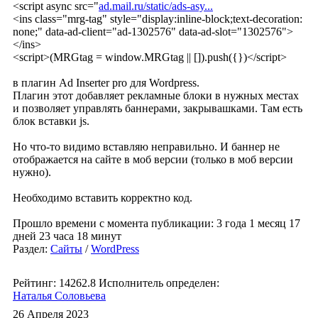
<script async src="
ad.mail.ru/static/ads-asy...
<ins class="mrg-tag" style="display:inline-block;text-decoration:
none;" data-ad-client="ad-1302576" data-ad-slot="1302576">
</ins>
<script>(MRGtag = window.MRGtag || []).push({})</script>
в плагин Ad Inserter pro для Wordpress.
Плагин этот добавляет рекламные блоки в нужных местах
и позволяет управлять баннерами, закрывашками. Там есть
блок вставки js.
Но что-то видимо вставляю неправильно. И баннер не
отображается на сайте в моб версии (только в моб версии
нужно).
Необходимо вставить корректно код.
Прошло времени с момента публикации: 3 года 1 месяц 17
дней 23 часа 18 минут
Раздел:
Сайты
/
WordPress
Рейтинг: 14262.8
Исполнитель определен:
Наталья Соловьева
26 Апреля 2023