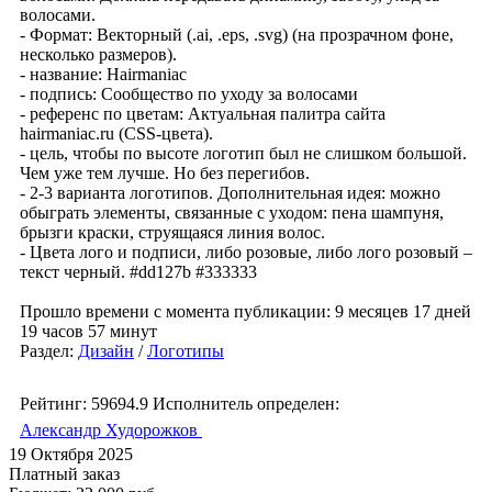
волосами.
- Формат: Векторный (.ai, .eps, .svg) (на прозрачном фоне,
несколько размеров).
- название: Hairmaniac
- подпись: Сообщество по уходу за волосами
- референс по цветам: Актуальная палитра сайта
hairmaniac.ru (CSS-цвета).
- цель, чтобы по высоте логотип был не слишком большой.
Чем уже тем лучше. Но без перегибов.
- 2-3 варианта логотипов. Дополнительная идея: можно
обыграть элементы, связанные с уходом: пена шампуня,
брызги краски, струящаяся линия волос.
- Цвета лого и подписи, либо розовые, либо лого розовый –
текст черный. #dd127b #333333
Прошло времени с момента публикации: 9 месяцев 17 дней
19 часов 57 минут
Раздел:
Дизайн
/
Логотипы
Рейтинг: 59694.9
Исполнитель определен:
Александр Худорожков
19 Октября 2025
Платный заказ