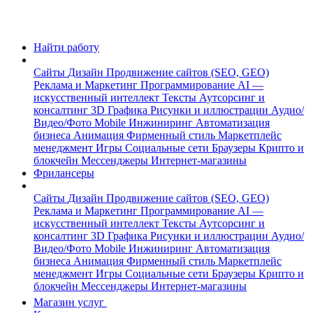
Найти работу
Сайты
Дизайн
Продвижение сайтов (SEO, GEO)
Реклама и Маркетинг
Программирование
AI —
искусственный интеллект
Тексты
Аутсорсинг и
консалтинг
3D Графика
Рисунки и иллюстрации
Аудио/
Видео/Фото
Mobile
Инжиниринг
Автоматизация
бизнеса
Анимация
Фирменный стиль
Маркетплейс
менеджмент
Игры
Социальные сети
Браузеры
Крипто и
блокчейн
Мессенджеры
Интернет-магазины
Фрилансеры
Сайты
Дизайн
Продвижение сайтов (SEO, GEO)
Реклама и Маркетинг
Программирование
AI —
искусственный интеллект
Тексты
Аутсорсинг и
консалтинг
3D Графика
Рисунки и иллюстрации
Аудио/
Видео/Фото
Mobile
Инжиниринг
Автоматизация
бизнеса
Анимация
Фирменный стиль
Маркетплейс
менеджмент
Игры
Социальные сети
Браузеры
Крипто и
блокчейн
Мессенджеры
Интернет-магазины
Магазин услуг