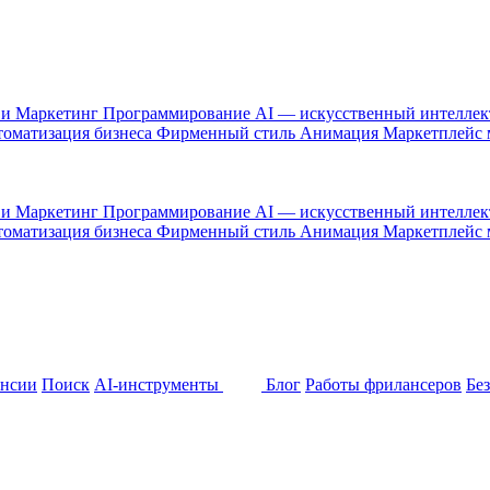
 и Маркетинг
Программирование
AI — искусственный интелле
оматизация бизнеса
Фирменный стиль
Анимация
Маркетплейс
 и Маркетинг
Программирование
AI — искусственный интелле
оматизация бизнеса
Фирменный стиль
Анимация
Маркетплейс
ансии
Поиск
AI-инструменты
Блог
Работы фрилансеров
Бе