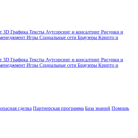
кт
3D Графика
Тексты
Аутсорсинг и консалтинг
Рисунки и
 менеджмент
Игры
Социальные сети
Браузеры
Крипто и
кт
3D Графика
Тексты
Аутсорсинг и консалтинг
Рисунки и
 менеджмент
Игры
Социальные сети
Браузеры
Крипто и
зопасная сделка
Партнерская программа
База знаний
Помощь