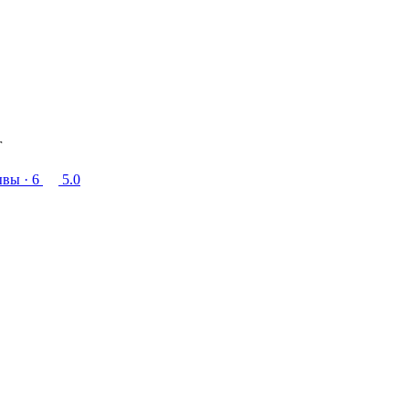
г
ывы
· 6
5.0