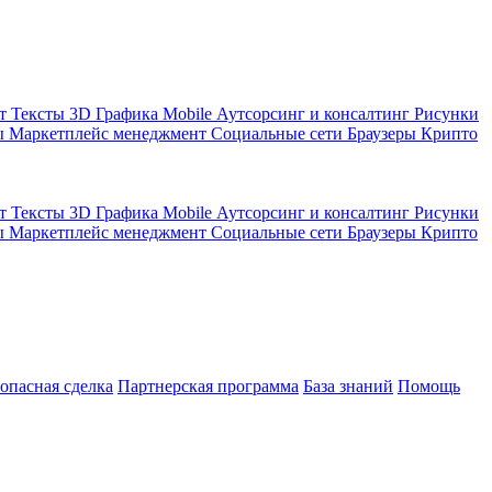
кт
Тексты
3D Графика
Mobile
Аутсорсинг и консалтинг
Рисунки
ы
Маркетплейс менеджмент
Социальные сети
Браузеры
Крипто
кт
Тексты
3D Графика
Mobile
Аутсорсинг и консалтинг
Рисунки
ы
Маркетплейс менеджмент
Социальные сети
Браузеры
Крипто
зопасная сделка
Партнерская программа
База знаний
Помощь