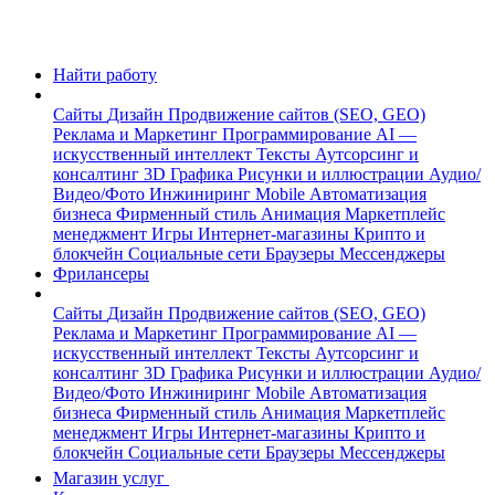
Найти работу
Сайты
Дизайн
Продвижение сайтов (SEO, GEO)
Реклама и Маркетинг
Программирование
AI —
искусственный интеллект
Тексты
Аутсорсинг и
консалтинг
3D Графика
Рисунки и иллюстрации
Аудио/
Видео/Фото
Инжиниринг
Mobile
Автоматизация
бизнеса
Фирменный стиль
Анимация
Маркетплейс
менеджмент
Игры
Интернет-магазины
Крипто и
блокчейн
Социальные сети
Браузеры
Мессенджеры
Фрилансеры
Сайты
Дизайн
Продвижение сайтов (SEO, GEO)
Реклама и Маркетинг
Программирование
AI —
искусственный интеллект
Тексты
Аутсорсинг и
консалтинг
3D Графика
Рисунки и иллюстрации
Аудио/
Видео/Фото
Инжиниринг
Mobile
Автоматизация
бизнеса
Фирменный стиль
Анимация
Маркетплейс
менеджмент
Игры
Интернет-магазины
Крипто и
блокчейн
Социальные сети
Браузеры
Мессенджеры
Магазин услуг