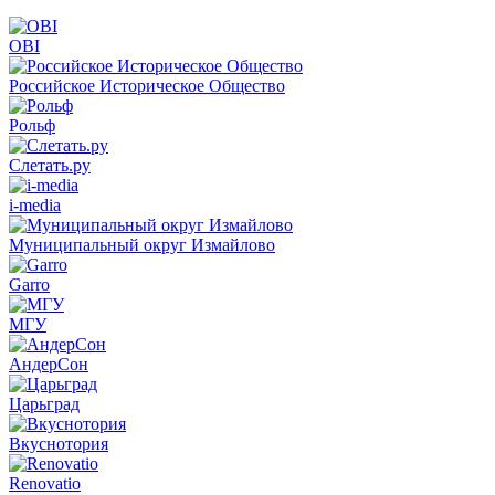
OBI
Российское Историческое Общество
Рольф
Слетать.ру
i-media
Муниципальный округ Измайлово
Garro
МГУ
АндерСон
Царьград
Вкуснотория
Renovatio