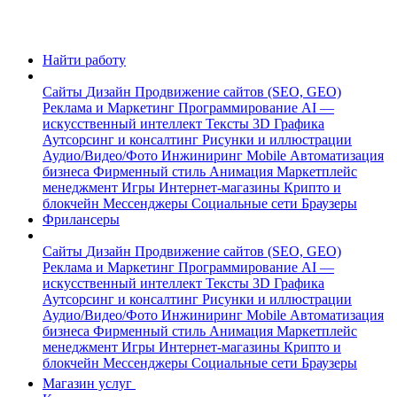
Найти работу
Сайты
Дизайн
Продвижение сайтов (SEO, GEO)
Реклама и Маркетинг
Программирование
AI —
искусственный интеллект
Тексты
3D Графика
Аутсорсинг и консалтинг
Рисунки и иллюстрации
Аудио/Видео/Фото
Инжиниринг
Mobile
Автоматизация
бизнеса
Фирменный стиль
Анимация
Маркетплейс
менеджмент
Игры
Интернет-магазины
Крипто и
блокчейн
Мессенджеры
Социальные сети
Браузеры
Фрилансеры
Сайты
Дизайн
Продвижение сайтов (SEO, GEO)
Реклама и Маркетинг
Программирование
AI —
искусственный интеллект
Тексты
3D Графика
Аутсорсинг и консалтинг
Рисунки и иллюстрации
Аудио/Видео/Фото
Инжиниринг
Mobile
Автоматизация
бизнеса
Фирменный стиль
Анимация
Маркетплейс
менеджмент
Игры
Интернет-магазины
Крипто и
блокчейн
Мессенджеры
Социальные сети
Браузеры
Магазин услуг