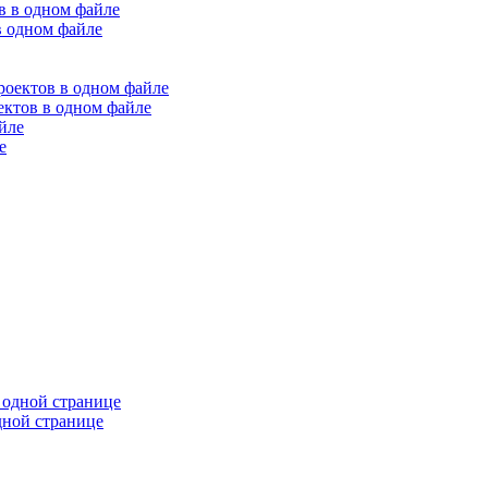
в одном файле
оектов в одном файле
е
дной странице