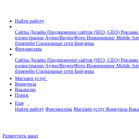
Найти работу
Сайты
Дизайн
Продвижение сайтов (SEO, GEO)
Реклама
иллюстрации
Аудио/Видео/Фото
Инжиниринг
Mobile
Авт
блокчейн
Социальные сети
Браузеры
Фрилансеры
Сайты
Дизайн
Продвижение сайтов (SEO, GEO)
Реклама
иллюстрации
Аудио/Видео/Фото
Инжиниринг
Mobile
Авт
блокчейн
Социальные сети
Браузеры
Магазин услуг
Конкурсы
Вакансии
Поиск
Еще
Найти работу
Фрилансеры
Магазин услуг
Конкурсы
Вак
Разместить заказ