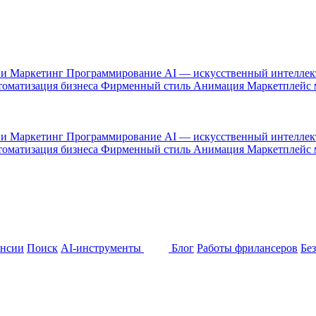
 и Маркетинг
Программирование
AI — искусственный интелле
оматизация бизнеса
Фирменный стиль
Анимация
Маркетплейс
 и Маркетинг
Программирование
AI — искусственный интелле
оматизация бизнеса
Фирменный стиль
Анимация
Маркетплейс
ансии
Поиск
AI-инструменты
Блог
Работы фрилансеров
Бе