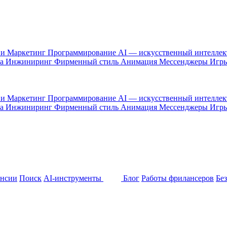
 и Маркетинг
Программирование
AI — искусственный интелле
са
Инжиниринг
Фирменный стиль
Анимация
Мессенджеры
Игр
 и Маркетинг
Программирование
AI — искусственный интелле
са
Инжиниринг
Фирменный стиль
Анимация
Мессенджеры
Игр
ансии
Поиск
AI-инструменты
Блог
Работы фрилансеров
Бе