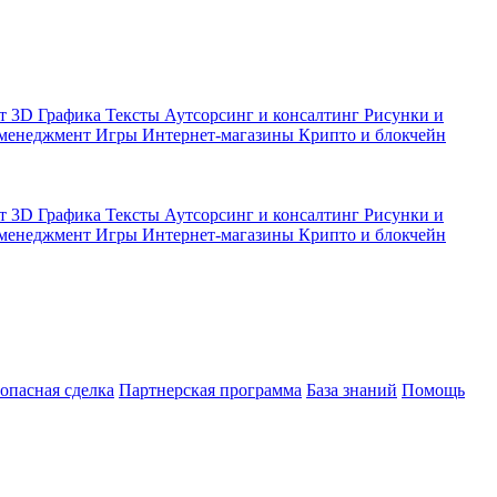
кт
3D Графика
Тексты
Аутсорсинг и консалтинг
Рисунки и
 менеджмент
Игры
Интернет-магазины
Крипто и блокчейн
кт
3D Графика
Тексты
Аутсорсинг и консалтинг
Рисунки и
 менеджмент
Игры
Интернет-магазины
Крипто и блокчейн
зопасная сделка
Партнерская программа
База знаний
Помощь