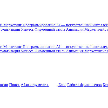
 и Маркетинг
Программирование
AI — искусственный интелле
оматизация бизнеса
Фирменный стиль
Анимация
Маркетплейс
 и Маркетинг
Программирование
AI — искусственный интелле
оматизация бизнеса
Фирменный стиль
Анимация
Маркетплейс
ансии
Поиск
AI-инструменты
Блог
Работы фрилансеров
Бе