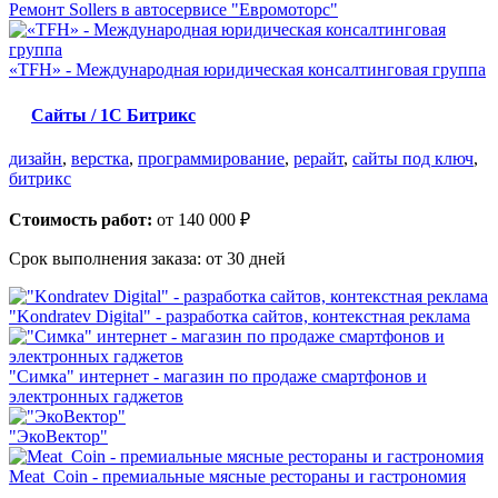
Ремонт Sollers в автосервисе "Евромоторс"
«TFH» - Международная юридическая консалтинговая группа
Сайты / 1С Битрикс
дизайн
,
верстка
,
программирование
,
рерайт
,
сайты под ключ
,
битрикс
Стоимость работ:
от 140 000 ₽
Срок выполнения заказа:
от 30 дней
"Kondratev Digital" - разработка сайтов, контекстная реклама
"Симка" интернет - магазин по продаже смартфонов и
электронных гаджетов
"ЭкоВектор"
Meat_Coin - премиальные мясные рестораны и гастрономия