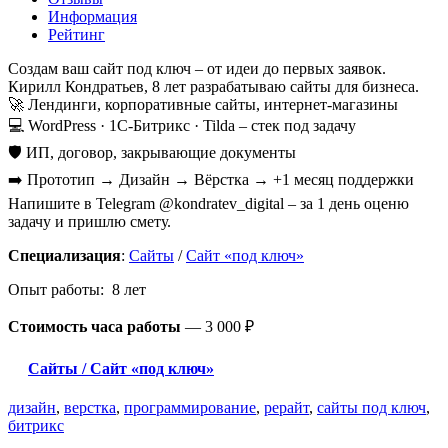
Информация
Рейтинг
Создам ваш сайт под ключ – от идеи до первых заявок.
Кирилл Кондратьев, 8 лет разрабатываю сайты для бизнеса.
🚀 Лендинги, корпоративные сайты, интернет-магазины
💻 WordPress · 1С-Битрикс · Tilda – стек под задачу
🛡️ ИП, договор, закрывающие документы
➡️ Прототип → Дизайн → Вёрстка → +1 месяц поддержки
Напишите в Telegram @kondratev_digital – за 1 день оценю
задачу и пришлю смету.
Специализация
:
Сайты
/
Сайт «под ключ»
Опыт работы: 8 лет
Стоимость часа работы
—
3 000 ₽
Сайты / Сайт «под ключ»
дизайн
,
верстка
,
программирование
,
рерайт
,
сайты под ключ
,
битрикс