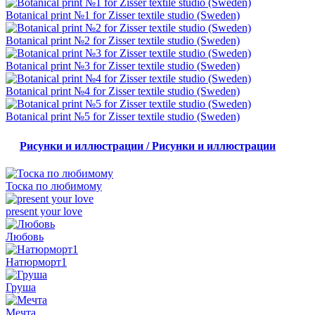
Botanical print №1 for Zisser textile studio (Sweden)
Botanical print №2 for Zisser textile studio (Sweden)
Botanical print №3 for Zisser textile studio (Sweden)
Botanical print №4 for Zisser textile studio (Sweden)
Botanical print №5 for Zisser textile studio (Sweden)
Рисунки и иллюстрации / Рисунки и иллюстрации
Тоска по любимому
present your love
Любовь
Натюрморт1
Груша
Мечта