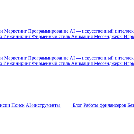
 и Маркетинг
Программирование
AI — искусственный интелле
то
Инжиниринг
Фирменный стиль
Анимация
Мессенджеры
Игр
 и Маркетинг
Программирование
AI — искусственный интелле
то
Инжиниринг
Фирменный стиль
Анимация
Мессенджеры
Игр
ансии
Поиск
AI-инструменты
Блог
Работы фрилансеров
Бе