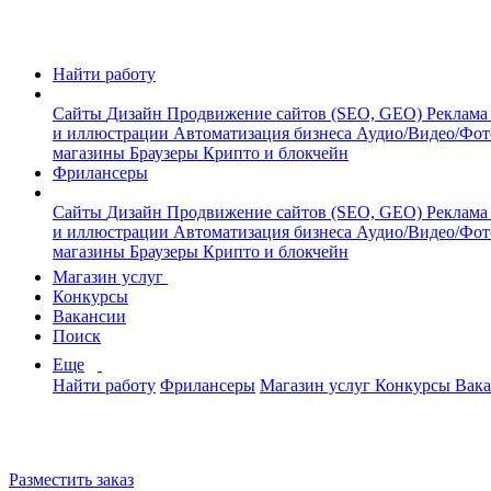
Найти работу
Сайты
Дизайн
Продвижение сайтов (SEO, GEO)
Реклама
и иллюстрации
Автоматизация бизнеса
Аудио/Видео/Фо
магазины
Браузеры
Крипто и блокчейн
Фрилансеры
Сайты
Дизайн
Продвижение сайтов (SEO, GEO)
Реклама
и иллюстрации
Автоматизация бизнеса
Аудио/Видео/Фо
магазины
Браузеры
Крипто и блокчейн
Магазин услуг
Конкурсы
Вакансии
Поиск
Еще
Найти работу
Фрилансеры
Магазин услуг
Конкурсы
Вак
Разместить заказ