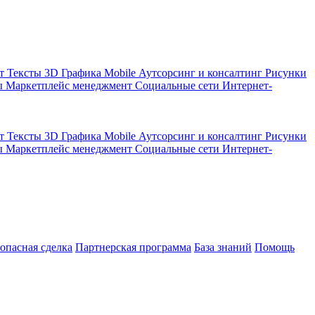
кт
Тексты
3D Графика
Mobile
Аутсорсинг и консалтинг
Рисунки
ы
Маркетплейс менеджмент
Социальные сети
Интернет-
кт
Тексты
3D Графика
Mobile
Аутсорсинг и консалтинг
Рисунки
ы
Маркетплейс менеджмент
Социальные сети
Интернет-
зопасная сделка
Партнерская программа
База знаний
Помощь