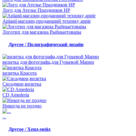
Лого для Ателье Праздников HP
Apland-магазин,продающий технику apple
Логотип для магазина Рыбныетовары
Другое / Полиграфический дизайн
визитка для фотографа,для Гурьевой Марин
визитка Красота
Сисадмин,визитка
CD Amederia
Никогда не поздно
...
Другое / Хенд-мейд