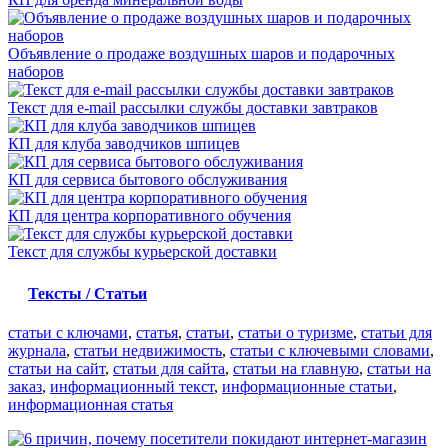
Объявление о продаже воздушных шаров и подарочных
наборов
Текст для e-mail рассылки службы доставки завтраков
КП для клуба заводчиков шпицев
КП для сервиса бытового обслуживания
КП для центра корпоративного обучения
Текст для службы курьерской доставки
Тексты / Статьи
статьи с ключами
,
статья
,
статьи
,
статьи о туризме
,
статьи для
журнала
,
статьи недвижимость
,
статьи с ключевыми словами
,
статьи на сайт
,
статьи для сайта
,
статьи на главную
,
статьи на
заказ
,
информационный текст
,
информационные статьи
,
информационная статья