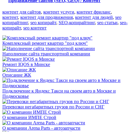
Продвижение сайтов (SEO, GEO) / Контент
контент для сайтов
,
контент услуги
,
контент фриланс
,
контент
,
контент для продвижения
,
контент для людей
,
seo
копирайтинг
,
seo копирайт
,
SEO-копирайтинг
,
seo статьи
,
seo-
копирайт
,
seo контент
Комплексный ремонт квартир "под ключ"
Наполнение сайта транспортной компании
Ремонт IQOS в Минске
Описание ЖК
Подключение к Яндекс Такси на своем авто в Москве и
Подмосковье
Перевозки негабаритных грузов по России и СНГ
О компании ИМПЕ Строй
О компании Arena Parts - автозапчасти