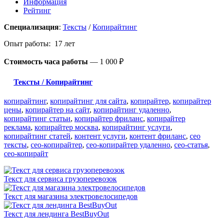
Информация
Рейтинг
Специализация
:
Тексты
/
Копирайтинг
Опыт работы: 17 лет
Стоимость часа работы
—
1 000 ₽
Тексты / Копирайтинг
копирайтинг
,
копирайтинг для сайта
,
копирайтер
,
копирайтер
цены
,
копирайтер на сайт
,
копирайтинг удаленно
,
копирайтинг статьи
,
копирайтер фриланс
,
копирайтер
реклама
,
копирайтер москва
,
копирайтинг услуги
,
копирайтинг статей
,
контент услуги
,
контент фриланс
,
сео
тексты
,
сео-копирайтер
,
сео-копирайтер удаленно
,
сео-статья
,
сео-копирайт
Текст для сервиса грузоперевозок
Текст для магазина электровелосипедов
Текст для лендинга BestBuyOut