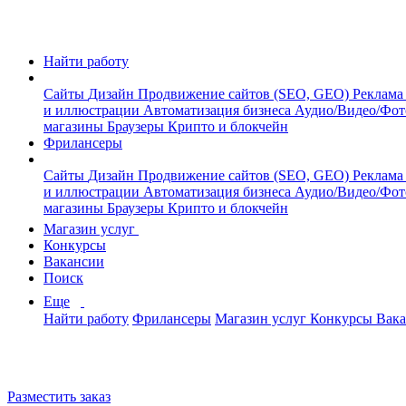
Найти работу
Сайты
Дизайн
Продвижение сайтов (SEO, GEO)
Реклама
и иллюстрации
Автоматизация бизнеса
Аудио/Видео/Фо
магазины
Браузеры
Крипто и блокчейн
Фрилансеры
Сайты
Дизайн
Продвижение сайтов (SEO, GEO)
Реклама
и иллюстрации
Автоматизация бизнеса
Аудио/Видео/Фо
магазины
Браузеры
Крипто и блокчейн
Магазин услуг
Конкурсы
Вакансии
Поиск
Еще
Найти работу
Фрилансеры
Магазин услуг
Конкурсы
Вак
Разместить заказ