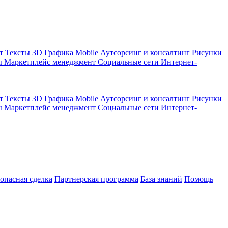
кт
Тексты
3D Графика
Mobile
Аутсорсинг и консалтинг
Рисунки
ы
Маркетплейс менеджмент
Социальные сети
Интернет-
кт
Тексты
3D Графика
Mobile
Аутсорсинг и консалтинг
Рисунки
ы
Маркетплейс менеджмент
Социальные сети
Интернет-
зопасная сделка
Партнерская программа
База знаний
Помощь