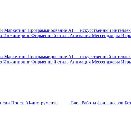
 и Маркетинг
Программирование
AI — искусственный интелле
то
Инжиниринг
Фирменный стиль
Анимация
Мессенджеры
Игр
 и Маркетинг
Программирование
AI — искусственный интелле
то
Инжиниринг
Фирменный стиль
Анимация
Мессенджеры
Игр
ансии
Поиск
AI-инструменты
Блог
Работы фрилансеров
Бе