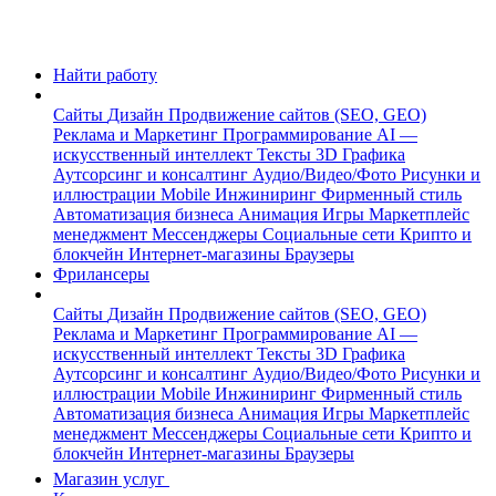
Найти работу
Сайты
Дизайн
Продвижение сайтов (SEO, GEO)
Реклама и Маркетинг
Программирование
AI —
искусственный интеллект
Тексты
3D Графика
Аутсорсинг и консалтинг
Аудио/Видео/Фото
Рисунки и
иллюстрации
Mobile
Инжиниринг
Фирменный стиль
Автоматизация бизнеса
Анимация
Игры
Маркетплейс
менеджмент
Мессенджеры
Социальные сети
Крипто и
блокчейн
Интернет-магазины
Браузеры
Фрилансеры
Сайты
Дизайн
Продвижение сайтов (SEO, GEO)
Реклама и Маркетинг
Программирование
AI —
искусственный интеллект
Тексты
3D Графика
Аутсорсинг и консалтинг
Аудио/Видео/Фото
Рисунки и
иллюстрации
Mobile
Инжиниринг
Фирменный стиль
Автоматизация бизнеса
Анимация
Игры
Маркетплейс
менеджмент
Мессенджеры
Социальные сети
Крипто и
блокчейн
Интернет-магазины
Браузеры
Магазин услуг