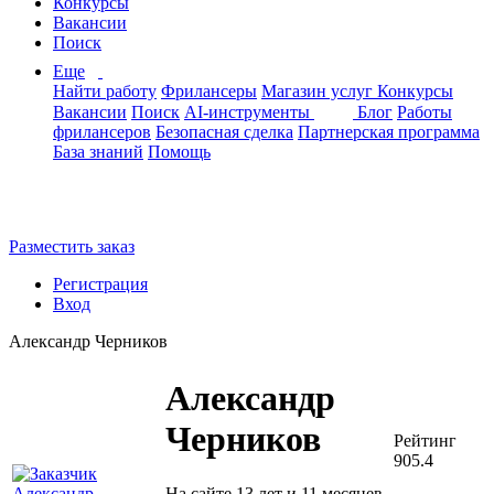
Конкурсы
Вакансии
Поиск
Еще
Найти работу
Фрилансеры
Магазин услуг
Конкурсы
Вакансии
Поиск
AI-инструменты
Блог
Работы
фрилансеров
Безопасная сделка
Партнерская программа
База знаний
Помощь
Разместить заказ
Регистрация
Вход
Александр Черников
Александр
Черников
Рейтинг
905.4
На сайте 13 лет и 11 месяцев