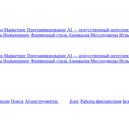
 и Маркетинг
Программирование
AI — искусственный интелле
са
Инжиниринг
Фирменный стиль
Анимация
Мессенджеры
Игр
 и Маркетинг
Программирование
AI — искусственный интелле
са
Инжиниринг
Фирменный стиль
Анимация
Мессенджеры
Игр
ансии
Поиск
AI-инструменты
Блог
Работы фрилансеров
Бе