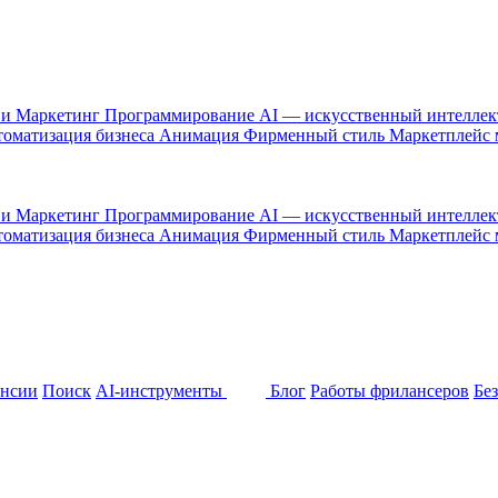
 и Маркетинг
Программирование
AI — искусственный интелле
оматизация бизнеса
Анимация
Фирменный стиль
Маркетплейс
 и Маркетинг
Программирование
AI — искусственный интелле
оматизация бизнеса
Анимация
Фирменный стиль
Маркетплейс
ансии
Поиск
AI-инструменты
Блог
Работы фрилансеров
Бе