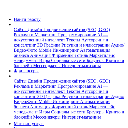
Найти работу
Сайты
Дизайн
Продвижение сайтов (SEO, GEO)
Реклама и Маркетинг
Программирование
AI —
искусственный интеллект
Тексты
Аутсорсинг и
консалтинг
3D Графика
Рисунки и иллюстрации
Аудио/
Видео/Фото
Mobile
Инжиниринг
Автоматизация
бизнеса
Анимация
Фирменный стиль
Маркетплейс
менеджмент
Игры
Социальные сети
Браузеры
Крипто и
блокчейн
Мессенджеры
Интернет-магазины
Фрилансеры
Сайты
Дизайн
Продвижение сайтов (SEO, GEO)
Реклама и Маркетинг
Программирование
AI —
искусственный интеллект
Тексты
Аутсорсинг и
консалтинг
3D Графика
Рисунки и иллюстрации
Аудио/
Видео/Фото
Mobile
Инжиниринг
Автоматизация
бизнеса
Анимация
Фирменный стиль
Маркетплейс
менеджмент
Игры
Социальные сети
Браузеры
Крипто и
блокчейн
Мессенджеры
Интернет-магазины
Магазин услуг