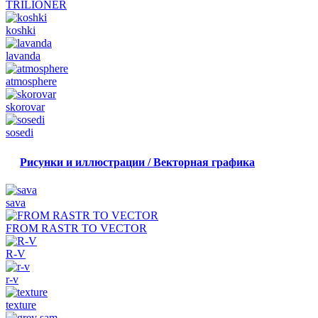
TRILIONER
koshki
lavanda
atmosphere
skorovar
sosedi
Рисунки и иллюстрации / Векторная графика
sava
FROM RASTR TO VECTOR
R-V
r-v
texture