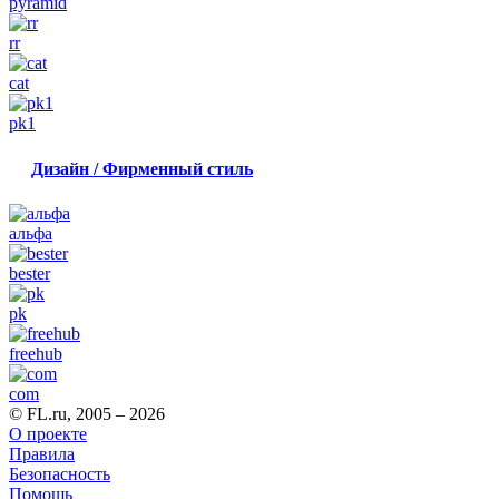
pyramid
rr
cat
pk1
Дизайн / Фирменный стиль
альфа
bester
pk
freehub
com
© FL.ru, 2005 – 2026
О проекте
Правила
Безопасность
Помощь