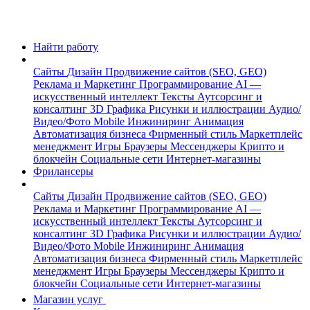
Найти работу
Сайты
Дизайн
Продвижение сайтов (SEO, GEO)
Реклама и Маркетинг
Программирование
AI —
искусственный интеллект
Тексты
Аутсорсинг и
консалтинг
3D Графика
Рисунки и иллюстрации
Аудио/
Видео/Фото
Mobile
Инжиниринг
Анимация
Автоматизация бизнеса
Фирменный стиль
Маркетплейс
менеджмент
Игры
Браузеры
Мессенджеры
Крипто и
блокчейн
Социальные сети
Интернет-магазины
Фрилансеры
Сайты
Дизайн
Продвижение сайтов (SEO, GEO)
Реклама и Маркетинг
Программирование
AI —
искусственный интеллект
Тексты
Аутсорсинг и
консалтинг
3D Графика
Рисунки и иллюстрации
Аудио/
Видео/Фото
Mobile
Инжиниринг
Анимация
Автоматизация бизнеса
Фирменный стиль
Маркетплейс
менеджмент
Игры
Браузеры
Мессенджеры
Крипто и
блокчейн
Социальные сети
Интернет-магазины
Магазин услуг