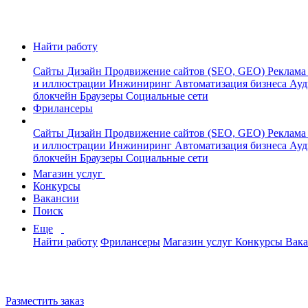
Найти работу
Сайты
Дизайн
Продвижение сайтов (SEO, GEO)
Реклама
и иллюстрации
Инжиниринг
Автоматизация бизнеса
Ауд
блокчейн
Браузеры
Социальные сети
Фрилансеры
Сайты
Дизайн
Продвижение сайтов (SEO, GEO)
Реклама
и иллюстрации
Инжиниринг
Автоматизация бизнеса
Ауд
блокчейн
Браузеры
Социальные сети
Магазин услуг
Конкурсы
Вакансии
Поиск
Еще
Найти работу
Фрилансеры
Магазин услуг
Конкурсы
Вак
Разместить заказ