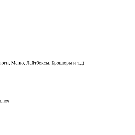
логи, Меню, Лайтбоксы, Брошюры и т.д)
 ключ