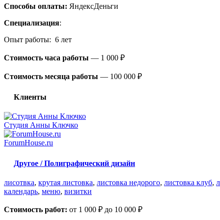
Способы оплаты:
ЯндексДеньги
Специализация
:
Опыт работы: 6 лет
Стоимость часа работы
—
1 000 ₽
Стоимость месяца работы
—
100 000 ₽
Клиенты
Студия Анны Ключко
ForumHouse.ru
Другое / Полиграфический дизайн
лисотвка
,
крутая листовка
,
листовка недорого
,
листовка клуб
,
л
календарь
,
меню
,
визитки
Стоимость работ:
от 1 000 ₽ до 10 000 ₽