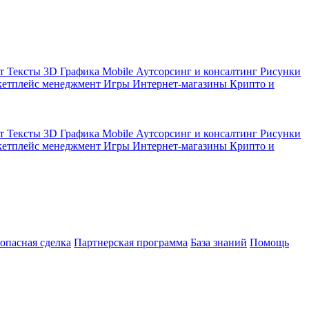
кт
Тексты
3D Графика
Mobile
Аутсорсинг и консалтинг
Рисунки
етплейс менеджмент
Игры
Интернет-магазины
Крипто и
кт
Тексты
3D Графика
Mobile
Аутсорсинг и консалтинг
Рисунки
етплейс менеджмент
Игры
Интернет-магазины
Крипто и
зопасная сделка
Партнерская программа
База знаний
Помощь