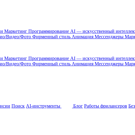
 и Маркетинг
Программирование
AI — искусственный интелле
ио/Видео/Фото
Фирменный стиль
Анимация
Мессенджеры
Марк
 и Маркетинг
Программирование
AI — искусственный интелле
ио/Видео/Фото
Фирменный стиль
Анимация
Мессенджеры
Марк
ансии
Поиск
AI-инструменты
Блог
Работы фрилансеров
Бе