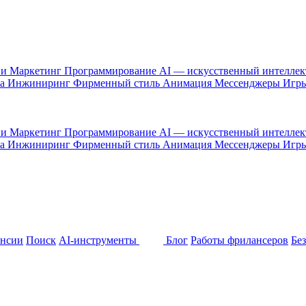
 и Маркетинг
Программирование
AI — искусственный интелле
са
Инжиниринг
Фирменный стиль
Анимация
Мессенджеры
Игр
 и Маркетинг
Программирование
AI — искусственный интелле
са
Инжиниринг
Фирменный стиль
Анимация
Мессенджеры
Игр
ансии
Поиск
AI-инструменты
Блог
Работы фрилансеров
Бе