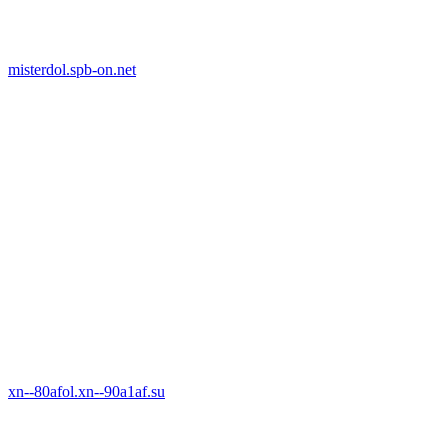
misterdol.spb-on.net
xn--80afol.xn--90a1af.su