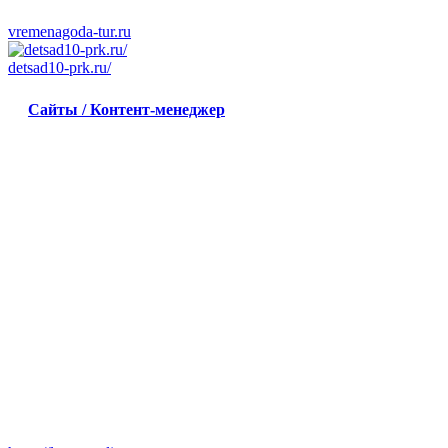
vremenagoda-tur.ru
detsad10-prk.ru/
Сайты / Контент-менеджер