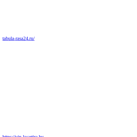
tabula-rasa24.ru/
https://vip-kvartira.by