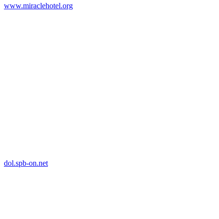
www.miraclehotel.org
dol.spb-on.net