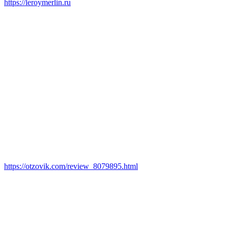
https://leroymerlin.ru
https://otzovik.com/review_8079895.html