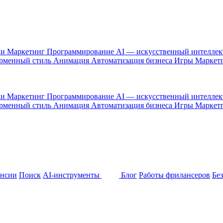
 и Маркетинг
Программирование
AI — искусственный интелле
рменный стиль
Анимация
Автоматизация бизнеса
Игры
Маркет
 и Маркетинг
Программирование
AI — искусственный интелле
рменный стиль
Анимация
Автоматизация бизнеса
Игры
Маркет
ансии
Поиск
AI-инструменты
Блог
Работы фрилансеров
Бе