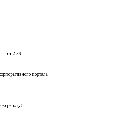
в – от 2-3$
корпоративного портала.
ою работу!