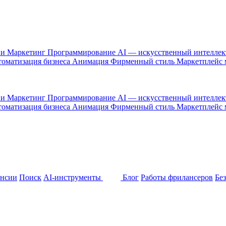
 и Маркетинг
Программирование
AI — искусственный интелле
оматизация бизнеса
Анимация
Фирменный стиль
Маркетплейс
 и Маркетинг
Программирование
AI — искусственный интелле
оматизация бизнеса
Анимация
Фирменный стиль
Маркетплейс
ансии
Поиск
AI-инструменты
Блог
Работы фрилансеров
Бе